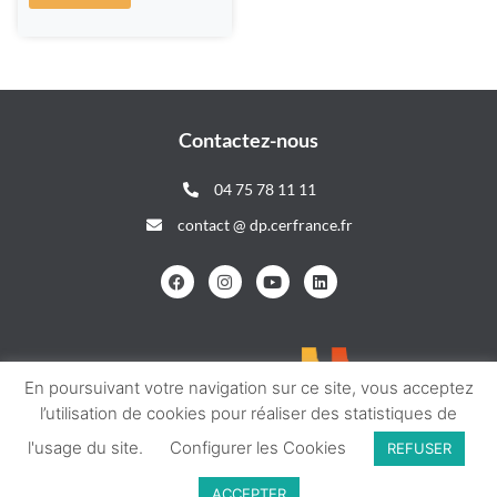
Contactez-nous
04 75 78 11 11
contact @ dp.cerfrance.fr
En poursuivant votre navigation sur ce site, vous acceptez
l’utilisation de cookies pour réaliser des statistiques de
l'usage du site.
Configurer les Cookies
REFUSER
CERFRANCE ISÈRE DRÔME ET VAUCLUSE © 2026
MENTIONS LÉGALES
ACCEPTER
POLITIQUE DE CONFIDENTIALITÉ
FAIT AVEC
PAR DDESIGN